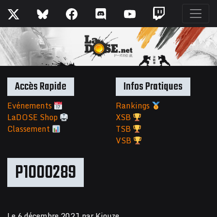
Accès Rapide
Infos Pratiques
Evénements
Rankings
LaDOSE Shop
XSB
Classement
TSB
VSB
P1000289
Le
6 décembre 2021
par
Kiouze