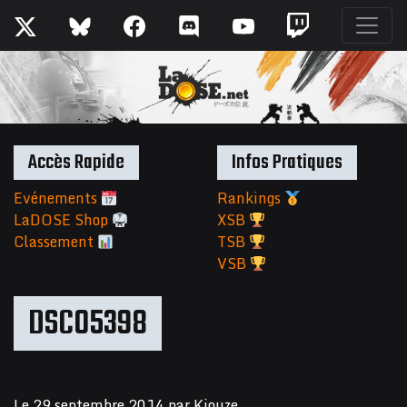
Accès Rapide
Infos Pratiques
Evénements
Rankings
LaDOSE Shop
XSB
Classement
TSB
VSB
DSC05398
Le
29 septembre 2014
par
Kiouze