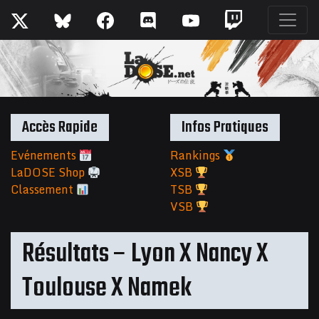
Accès Rapide
Infos Pratiques
Evénements
Rankings
LaDOSE Shop
XSB
Classement
TSB
VSB
Résultats – Lyon X Nancy X
Toulouse X Namek