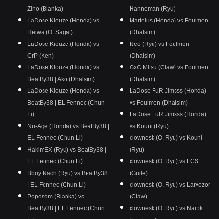
Zino (Blanka)
Hanneman (Ryu)
LaDose Kiouze (Honda) vs
Martelus (Honda) vs Foulmen
Heiwa (O. Sagat)
(Dhalsim)
LaDose Kiouze (Honda) vs
Neo (Ryu) vs Foulmen
CrP (Ken)
(Dhalsim)
LaDose Kiouze (Honda) vs
GxC Mitsu (Claw) vs Foulmen
BeatBy38 | Ako (Dhalsim)
(Dhalsim)
LaDose Kiouze (Honda) vs
LaDose FuR Jimsss (Honda)
BeatBy38 | EL Fennec (Chun
vs Foulmen (Dhalsim)
Li)
LaDose FuR Jimsss (Honda)
Nu-Age (Honda) vs BeatBy38 |
vs Kouni (Ryu)
EL Fennec (Chun Li)
clownesk (O. Ryu) vs Kouni
HakimEX (Ryu) vs BeatBy38 |
(Ryu)
EL Fennec (Chun Li)
clownesk (O. Ryu) vs LCS
Bboy Nach (Ryu) vs BeatBy38
(Guile)
| EL Fennec (Chun Li)
clownesk (O. Ryu) vs Larvozor
Poposom (Blanka) vs
(Claw)
BeatBy38 | EL Fennec (Chun
clownesk (O. Ryu) vs Narok