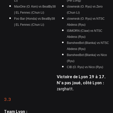
Li)
(Fei Long)
MaxOne (O. Ken) vs BeatBy38
clownesk (O. Ryu) vs Zero
| EL Fennec (Chun Li)
(Chun Li)
Foo Bar (Honda) vs BeatBy38
clownesk (O. Ryu) vs NTSC
| EL Fennec (Chun Li)
Abdess (Ryu)
ISIMORN (Claw) vs NTSC
Abdess (Ryu)
BansheeBot (Blanka) vs NTSC
Abdess (Ryu)
BansheeBot (Blanka) vs Nico
(Ryu)
CIB (O. Ryu) vs Nico (Ryu)
Victoire de Lyon 19 à 17.
N’a pas joué, côté Lyon :
zarghatt.
3.3
Team Lyon :