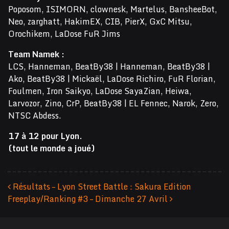
Poposom, ISIMORN, clownesk, Martelus, BansheeBot,
Neo, zarghatt, HakimEX, CIB, PierX, GxC Mitsu,
Orochikem, LaDose FuR Jims
Team Namek :
LCS, Hanneman, BeatBy38 | Hanneman, BeatBy38 |
Ako, BeatBy38 | Mickaël, LaDose Richiro, FuR Florian,
Foulmen, Iron Saikyo, LaDose SayaZian, Heiwa,
Larvozor, Zino, CrP, BeatBy38 | EL Fennec, Narok, Zero,
NTSC Abdess.
17 à 12 pour Lyon.
(tout le monde a joué)
Résultats – Lyon Street Battle : Sakura Edition
Freeplay/Ranking #3 – Dimanche 27 Avril
Navigation des articles