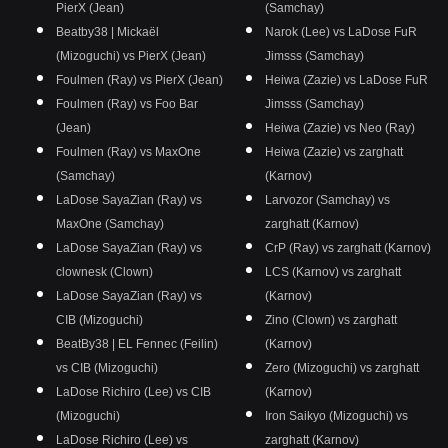
PierX (Jean)
(Samchay)
Beatby38 | Mickaël
Narok (Lee) vs LaDose FuR
(Mizoguchi) vs PierX (Jean)
Jimsss (Samchay)
Foulmen (Ray) vs PierX (Jean)
Heiwa (Zazie) vs LaDose FuR
Foulmen (Ray) vs Foo Bar
Jimsss (Samchay)
(Jean)
Heiwa (Zazie) vs Neo (Ray)
Foulmen (Ray) vs MaxOne
Heiwa (Zazie) vs zarghatt
(Samchay)
(Karnov)
LaDose SayaZian (Ray) vs
Larvozor (Samchay) vs
MaxOne (Samchay)
zarghatt (Karnov)
LaDose SayaZian (Ray) vs
CrP (Ray) vs zarghatt (Karnov)
clownesk (Clown)
LCS (Karnov) vs zarghatt
LaDose SayaZian (Ray) vs
(Karnov)
CIB (Mizoguchi)
Zino (Clown) vs zarghatt
BeatBy38 | EL Fennec (Feilin)
(Karnov)
vs CIB (Mizoguchi)
Zero (Mizoguchi) vs zarghatt
LaDose Richiro (Lee) vs CIB
(Karnov)
(Mizoguchi)
Iron Saikyo (Mizoguchi) vs
LaDose Richiro (Lee) vs
zarghatt (Karnov)