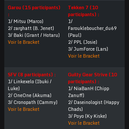
Garou (15 participants)
Tekken 7 (10
:
participants) :
1/ Mitsu (Marco)
1/
2/ zarghatt (B. Jenet)
Faroukleboucher_du69
3/ Baki (Grant / Hotaru)
(Paul)
Voir le Bracket
2/ PPL (Josie)
3/ JumForce (Lars)
Voir le Bracket
SFV (8 participants) :
Guilty Gear Strive (10
1/ Linkexelo (Ibuki /
participants) :
Luke)
1/ NiaBanH (Chipp
2/ OneOne (Akuma)
Zanuff)
3/ Cronopath (Cammy)
2/ Daseinologist (Happy
Voir le Bracket
Chads)
3/ Poyo (Ky Kiske)
Voir le Bracket