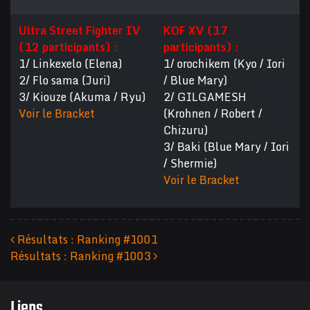
Ultra Street Fighter IV
KOF XV (17
(12 participants) :
participants) :
1/ Linkexelo (Elena)
1/ orochikem (Kyo / Iori
2/ Flo sama (Juri)
/ Blue Mary)
3/ Kiouze (Akuma / Ryu)
2/ GILGAMESH
Voir le Bracket
(Krohnen / Robert /
Chizuru)
3/ Baki (Blue Mary / Iori
/ Shermie)
Voir le Bracket
Résultats : Ranking #1001
Résultats : Ranking #1003
Navigation des articles
Liens