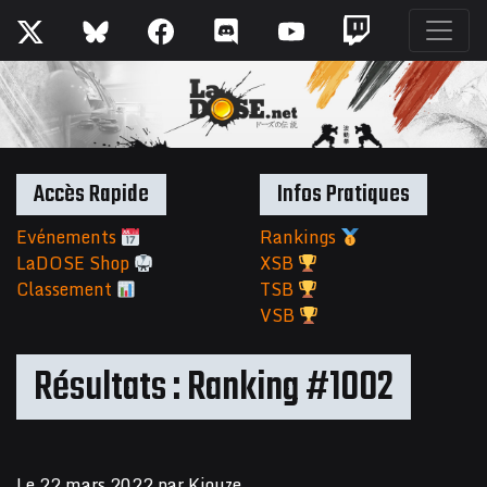
Accès Rapide
Infos Pratiques
Evénements
Rankings
LaDOSE Shop
XSB
Classement
TSB
VSB
Résultats : Ranking #1002
Le
22 mars 2022
par
Kiouze