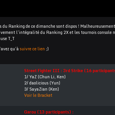
déos du Ranking de ce dimanche sont dispos ! Malheureusement
tivement l’intégralité du Ranking 2X et les tournois console 
cuse T_T
n’avez qu’à
suivre ce lien
;)
Street Fighter III : 3rd Strike (16 participants
1/ YaZ (Chun Li, Ken)
2/ daolicious (Yun)
3/ SayaZian (Ken)
Voir le Bracket
Garou (13 participants) :