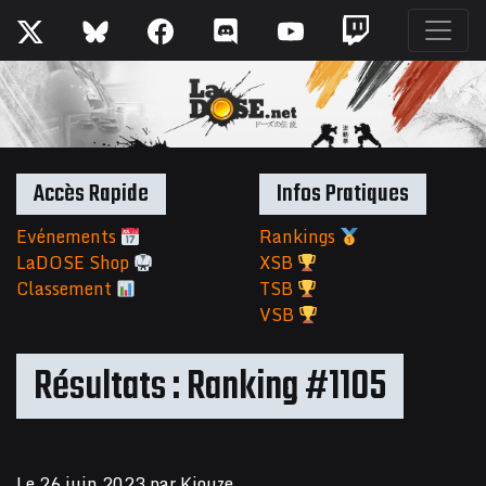
Accès Rapide
Infos Pratiques
Evénements
Rankings
LaDOSE Shop
XSB
Classement
TSB
VSB
Résultats : Ranking #1105
Le
26 juin 2023
par
Kiouze