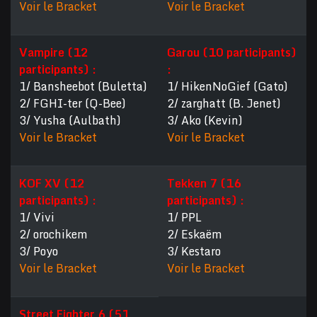
Voir le Bracket
Voir le Bracket
Vampire (12
Garou (10 participants)
participants) :
:
1/ Bansheebot (Buletta)
1/ HikenNoGief (Gato)
2/ FGHI-ter (Q-Bee)
2/ zarghatt (B. Jenet)
3/ Yusha (Aulbath)
3/ Ako (Kevin)
Voir le Bracket
Voir le Bracket
KOF XV (12
Tekken 7 (16
participants) :
participants) :
1/ Vivi
1/ PPL
2/ orochikem
2/ Eskaëm
3/ Poyo
3/ Kestaro
Voir le Bracket
Voir le Bracket
Street Fighter 6 (51