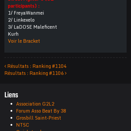
participants) :
1/ FreyaWanmei
2/ Linkexelo
3/ LaDOSE Maleficent
Kurh
Voir le Bracket
Résultats : Ranking #1104
Résultats : Ranking #1106
Navigation des articles
Liens
Association G2L2
Forum Asso Beat By 38
Grosbill Saint-Priest
NTSC