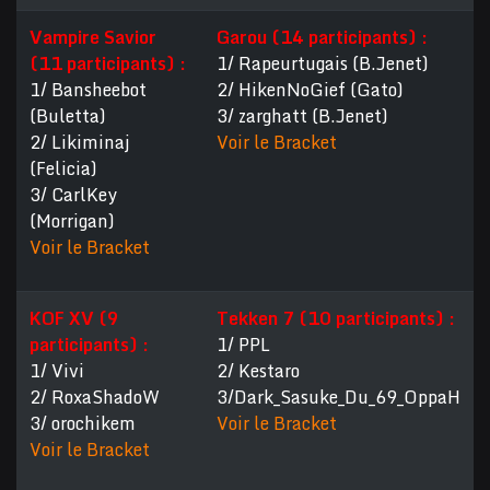
Vampire Savior
Garou (14 participants) :
(11 participants) :
1/ Rapeurtugais (B.Jenet)
1/ Bansheebot
2/ HikenNoGief (Gato)
(Buletta)
3/ zarghatt (B.Jenet)
2/ Likiminaj
Voir le Bracket
(Felicia)
3/ CarlKey
(Morrigan)
Voir le Bracket
KOF XV (9
Tekken 7 (10 participants) :
participants) :
1/ PPL
1/ Vivi
2/ Kestaro
2/ RoxaShadoW
3/Dark_Sasuke_Du_69_OppaH
3/ orochikem
Voir le Bracket
Voir le Bracket