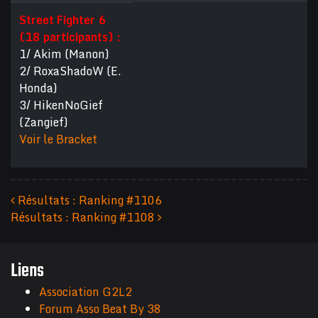
Street Fighter 6
(18 participants) :
1/ Akim (Manon)
2/ RoxaShadoW (E.
Honda)
3/ HikenNoGief
(Zangief)
Voir le Bracket
Résultats : Ranking #1106
Résultats : Ranking #1108
Navigation des articles
Liens
Association G2L2
Forum Asso Beat By 38