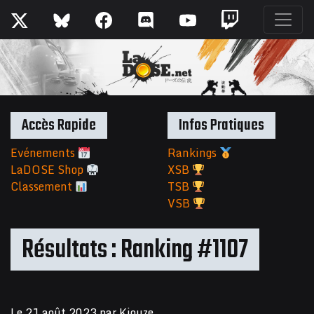
Accès Rapide
Infos Pratiques
Evénements
Rankings
LaDOSE Shop
XSB
Classement
TSB
VSB
Résultats : Ranking #1107
Le
21 août 2023
par
Kiouze