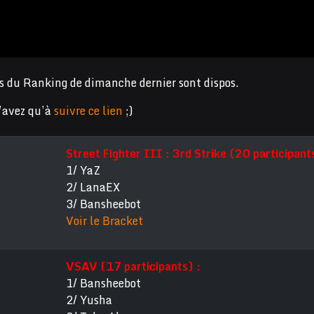
éos du Ranking de dimanche dernier sont dispos.
n’avez qu’à
suivre ce lien
;)
Street Fighter III : 3rd Strike (20 participants
1/ YaZ
2/ LanaEX
3/ Bansheebot
Voir le Bracket
VSAV (17 participants) :
1/ Bansheebot
2/ Yusha