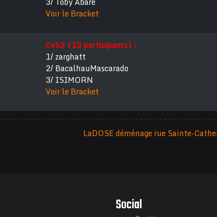
3/ Toby Abare
Voir le Bracket
CvS2 (13 participants) :
1/ zarghatt
2/ BacalhauMascarado
3/ ISIMORN
Voir le Bracket
LaDOSE déménage rue Sainte-Cather
Social