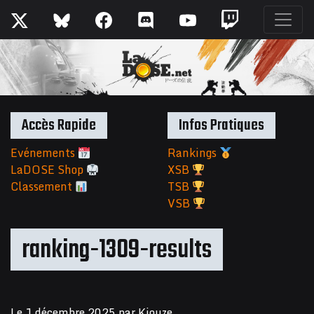
Accès Rapide
Infos Pratiques
Evénements
Rankings
LaDOSE Shop
XSB
Classement
TSB
VSB
ranking-1309-results
Le
1 décembre 2025
par
Kiouze