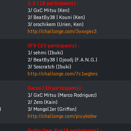
3.3 (18 participants) :
1/ GxC Mitsu (Ken)
2/ BeatBy38 | Kouni (Ken)
3/ orochikem (Urien, Ken)
http://challonge.com/3vxvg4s3
SFV (23 participants) :
1/ sehmi (Ibuki)
2/ BeatBy38 | Djoudj (F.A.N.G.)
3/ Soscratch (Ibuki)
http://challonge.com/7c1wgbns
Garou (10 participants) :
1/ GxC Mitsu (Marco Rodriguez)
2/ Zero (Kain)
)
3/ Mongol1er (Griffon)
http://challonge.com/piuykobw
Guilty Gear Xrd (9 participants) :