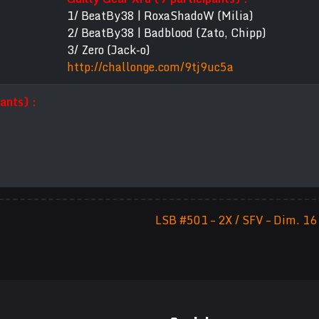
1/ BeatBy38 | RoxaShadoW (Milia)
2/ BeatBy38 | Badblood (Zato, Chipp)
3/ Zero (Jack-o)
http://challonge.com/9tj9uc5a
ants) :
LSB #501 – 2X / SFV – Dim. 16