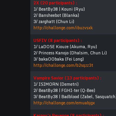
2X (20 participants) :
1/ BeatBy38 | Kouni (Ryu)
2/ Bansheebot (Blanka)
3/ zarghatt (Chun Li)
http://challonge.com/ibuzvsxk
USFIV (8 participants) :
1/ LaDOSE Kiouze (Akuma, Ryu)
2/ Princess Kanojo (Dhalsim, Chun Li)
3/ bakaOObaka (Fei Long)
http://challonge.com/b2sqzz3t
Vampire Savior (13 participants) :
1/ ISIMORN (Demetri)
2/ BeatBy38 | FGHI-ter (Q-Bee)
3/ BeatBy38 | Badblood (Zabel, Sasquatch
http://challonge.com/emuabjgx
Karnov’s Revenge (8 participants) :