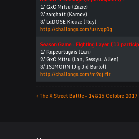
1/ GxC Mitsu (Zazie)
2/ zarghatt (Karnov)
3/ LaDOSE Kiouze (Ray)
http://challonge.com/usivqp0g
Season Game : Fighting Layer (13 particip
1/ Rapeurtugais (Lan)
2/ GxC Mitsu (Lan, Sessyu, Allen)
3/ ISIMORN (Jig Jid Bartol)
http://challonge.com/m9qjiflr
The X Street Battle – 14&15 Octobre 2017
Navigation des articles