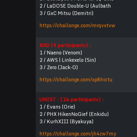
2 / LaDOSE Double-U (Aulbath
3 / GxC Mitsu (Demitri)
https://challonge.com/mrqvxtvw
XRD (9 participants) :
1 / Naeno (Venom)
2 / AWS | Linkexelo (Sin)
3 / Zero (Jack-O)
https://challonge.com/xp8hictu
UNIST : (14 participants) :
1 / Evans (Orie)
2 / PHX HikenNoGief (Enkidu)
3 / KurhXIII (Byakuya)
https://challonge.com/jh4zw7my