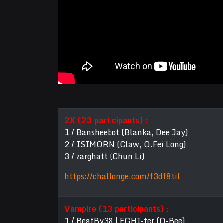
2X (23 participants) :
1 / Bansheebot (Blanka, Dee Jay)
2 / ISIMORN (Claw, O.Fei Long)
3 / zarghatt (Chun Li)
https://challonge.com/f3df8til
Vampire (13 participants) :
1 / BeatBy38 | FGHI-ter (Q-Bee)