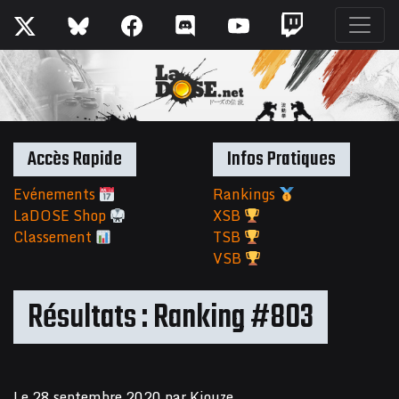
Accès Rapide
Infos Pratiques
Evénements
Rankings
LaDOSE Shop
XSB
Classement
TSB
VSB
Résultats : Ranking #803
Le
28 septembre 2020
par
Kiouze