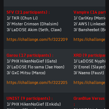
SFV (21 participants) :
Vampire (14 partic
1/ TKR (Chun Li)
1/ CarlKey (Morrig
2/ Mister Crimson (Dhalsim)
2/ AWS | Linkexelo
3/ LaDOSE Akim (Seth, Claw)
3/ Bansheebot (Bul
https://challonge.com/fr/322209
https://challonge.
Garou (17 participants) :
XRD (9 participants
1/ PHX HikenNoGief (Gato)
1/ LaDOSE Nyphi7 
2/ LaDOSE Flo sama (Jae Hoon)
2/ Eronel (Slayer)
3/ GxC Mitsu (Marco)
3/ Naeno (Faust)
https://challonge.com/fr/322205
https://challonge
UNIST (9 participants) :
GranBlue Versus (1
1/ PHX HikenNoGief (Enkidu)
: