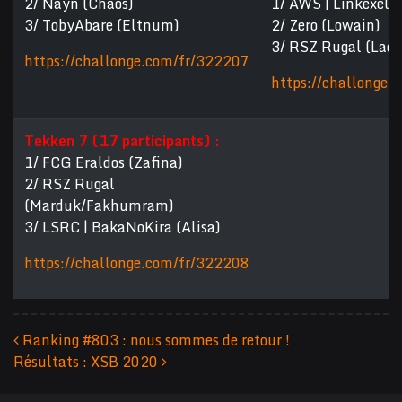
2/ Nayn (Chaos)
1/ AWS | Linkexelo 
3/ TobyAbare (Eltnum)
2/ Zero (Lowain)
3/ RSZ Rugal (Ladi
https://challonge.com/fr/322207
https://challonge
Tekken 7 (17 participants) :
1/ FCG Eraldos (Zafina)
2/ RSZ Rugal
(Marduk/Fakhumram)
3/ LSRC | BakaNoKira (Alisa)
https://challonge.com/fr/322208
Ranking #803 : nous sommes de retour !
Résultats : XSB 2020
Navigation des articles