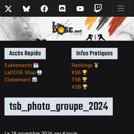
Accès Rapide
Infos Pratiques
Evénements
Rankings
LaDOSE Shop
XSB
Classement
TSB
VSB
tsb_photo_groupe_2024
Le
18 novembre 2024
par
Kiouze