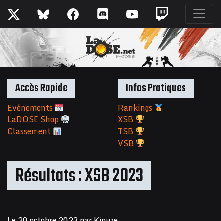
Accès Rapide
Infos Pratiques
Evénements
Rankings
LaDOSE Shop
XSB
Classement
TSB
VSB
Résultats : XSB 2023
Le
20 octobre 2023
par
Kiouze