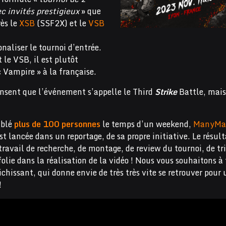
 invités prestigieux
» que
ès le
XSB
(SSF2X) et le
VSB
onaliser le tournoi d’entrée.
 le VSB, il est plutôt
« Vampire » à la française.
nsent que l’événement s’appelle le Third
Strike
Battle, mais
mblé
plus de 100 personnes
le temps d’un weekend,
ManyMa
t lancée dans un reportage, de sa propre initiative. Le résult
 travail de recherche, de montage, de review du tournoi, de tri
folie dans la réalisation de la vidéo ! Nous vous souhaitons à
ichissant, qui donne envie de très très vite se retrouver pour 
!