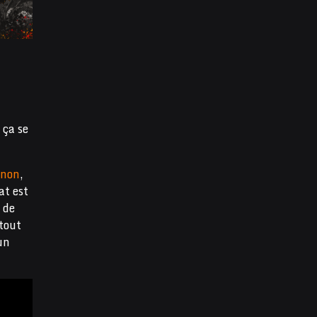
 ça se
non
,
at est
 de
 tout
un