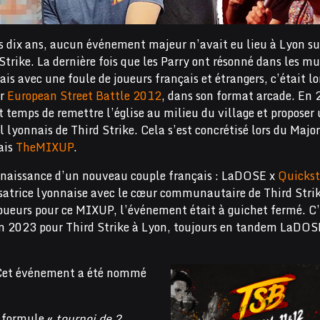
s dix ans, aucun événement majeur n’avait eu lieu à Lyon su
Strike. La dernière fois que les Parry ont résonné dans les mu
is avec une foule de joueurs français et étrangers, c’était lo
er
European Street Battle 2012
, dans son format arcade. En 
it temps de remettre l’église au milieu du village et proposer
l lyonnais de Third Strike. Cela s’est concrétisé lors du Major
ais
TheMIXUP
.
la naissance d’un nouveau couple français : LaDOSE x
Quicks
isatrice lyonnaise avec le cœur communautaire de Third Strik
joueurs pour ce MIXUP, l’événement était à guichet fermé. C’
n en 2023 pour Third Strike à Lyon, toujours en tandem LaDOS
Cet événement a été nommé
a formule «
tournoi de 2