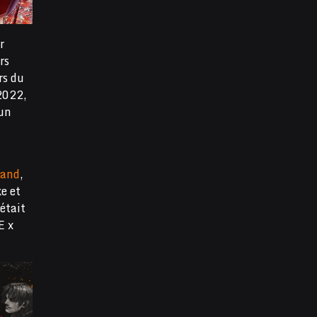
r
rs
rs du
2022,
 un
tand
,
e et
était
E x