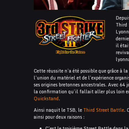
Depui
Third 
Lyonna
derni
il éta
reviva
lyonn
Cette réussite n’a été possible que grâce à 
l’union du matériel et de l’expérience organ
ses origines bretonnes ancestrales. Avec 64 
la confirmation qu’il fallait aller plus loi
Quickstand
.
Ainsi naquit le TSB, le
Third Street Battle
. 
ainsi pour deux raisons :
C’est le troisième Street Battle dans l