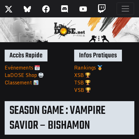
Accès Rapide
Infos Pratiques
Evénements
Rankings
LaDOSE Shop
XSB
Classement
TSB
VSB
SEASON GAME : VAMPIRE
SAVIOR – BISHAMON