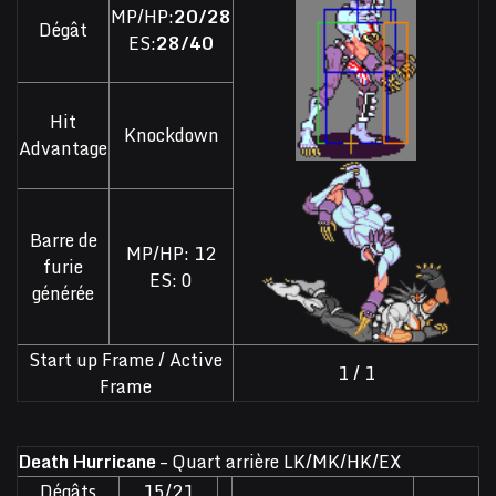
MP/HP:
20/28
Dégât
ES:
28/40
Hit
Knockdown
Advantage
Barre de
MP/HP: 12
furie
ES: 0
générée
Start up Frame / Active
1 / 1
Frame
Death Hurricane
– Quart arrière LK/MK/HK/EX
Dégâts
15/21