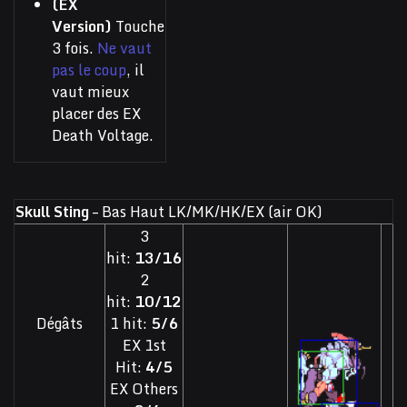
(EX
Version)
Touche
3 fois.
Ne vaut
pas le coup
, il
vaut mieux
placer des EX
Death Voltage.
Skull Sting
– Bas Haut LK/MK/HK/EX (air OK)
3
hit:
13/16
2
hit:
10/12
Dégâts
1 hit:
5/6
EX 1st
Hit:
4/5
EX Others