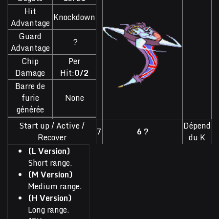
Hit
Knockdown
Advantage
Guard
?
Advantage
Chip
Per
Damage
Hit:
0/2
Barre de
furie
None
générée
Start up / Active /
Dépend
7
6 ?
Recover
du K
(L Version)
Short range.
(M Version)
Medium range.
(H Version)
Long range.