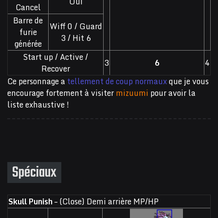
Oui
Cancel
Barre de
Wiff 0 / Guard
furie
3 / Hit 6
générée
Start up / Active /
3
6
4
Recover
Ce personnage a
tellement de coup normaux
que je vous
encourage fortement à visiter
mizuumi
pour avoir la
liste exhaustive !
Spéciaux
Skull Punish
– (Close) Demi arrière MP/HP