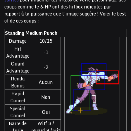
coups comme le 6-HP ont des hitbox ridicules par
rapport à la puissance que l’image suggère ! Voici le best
of de ces coups :
Standing Medium Punch
Damage
10/15
Hit
-1
Advantage
Guard
-2
Advantage
Renda
Aucun
Bonus
Rapid
Non
Cancel
Special
Oui
Cancel
Barre de
Wiff 3 /
furie
Guard 9 / Hit