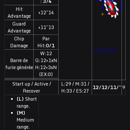
:
3/4
Hit
+12~14
Advantage
Guard
+11~13
Advantage
Chip
Par
Damage
Hit:
0/1
W:12
Barre de
G:12+1xN
furie générée
H:12+3xN
(EX:0)
Start up / Active /
L:29 / M:31 /
12/12/11/~
9
Recover
H:33 / ES:27
(L)
Short
range.
(M)
Medium
range.