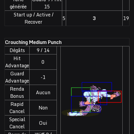
générée
15
Start up / Active /
5
3
19
Recover
Crouching Medium Punch
Dégâts
9 / 14
Hit
0
Advantage
Guard
-1
Advantage
Renda
Aucun
Bonus
Rapid
Non
Cancel
Special
Oui
Cancel