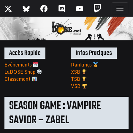
Accès Rapide
Infos Pratiques
Evénements
Rankings
LaDOSE Shop
XSB
Classement
TSB
VSB
SEASON GAME : VAMPIRE
SAVIOR – ZABEL