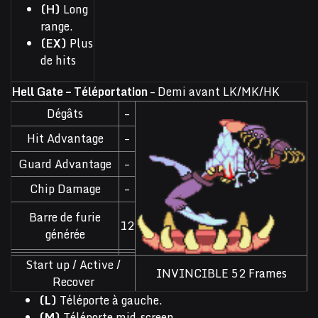
(H)
Long
range.
(EX)
Plus
de hits
Hell Gate – Téléportation
– Demi avant LK/MK/HK
Dégâts
–
Hit Advantage
–
Guard Advantage
–
Chip Damage
–
Barre de furie
12
générée
Start up / Active /
INVINCIBLE 52 Frames
Recover
(L)
Téléporte à gauche.
(M)
Téléporte mid-screen.