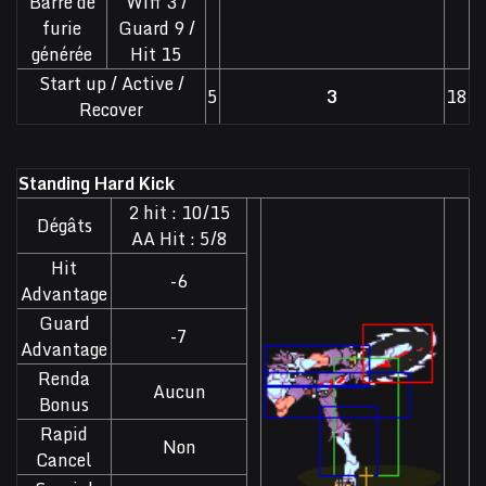
Barre de
Wiff 3 /
furie
Guard 9 /
générée
Hit 15
Start up / Active /
5
3
18
Recover
Standing Hard Kick
2 hit : 10/15
Dégâts
AA Hit : 5/8
Hit
-6
Advantage
Guard
-7
Advantage
Renda
Aucun
Bonus
Rapid
Non
Cancel