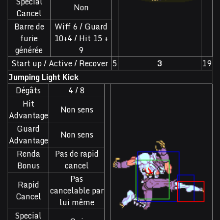
Special
Non
Cancel
Barre de
Wiff 6 / Guard
furie
10+4 / Hit 15 +
générée
9
Start up / Active / Recover
5
3
19
Jumping Light Kick
Dégâts
4 / 8
Hit
Non sens
Advantage
Guard
Non sens
Advantage
Renda
Pas de rapid
Bonus
cancel
Pas
Rapid
cancelable par
Cancel
lui même
Special