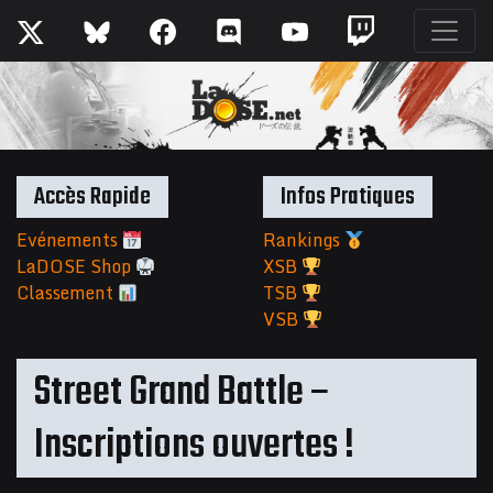
Accès Rapide
Infos Pratiques
Evénements
Rankings
LaDOSE Shop
XSB
Classement
TSB
VSB
Street Grand Battle –
Inscriptions ouvertes !