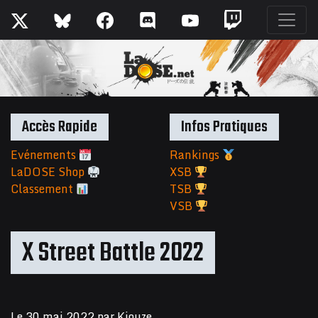
Accès Rapide
Infos Pratiques
Evénements
Rankings
LaDOSE Shop
XSB
Classement
TSB
VSB
X Street Battle 2022
Le
30 mai 2022
par
Kiouze