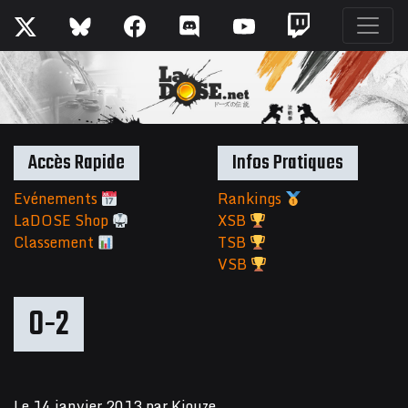
Accès Rapide
Infos Pratiques
Evénements
Rankings
LaDOSE Shop
XSB
Classement
TSB
VSB
0-2
Le
14 janvier 2013
par
Kiouze