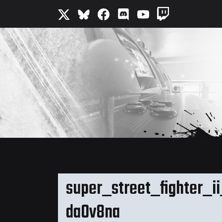
super_street_fighter_
da0v8na