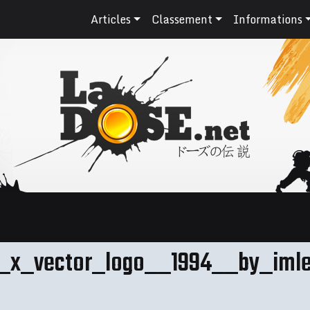
Articles
Classement
Informations
ii_x_vector_logo__1994__by_iml