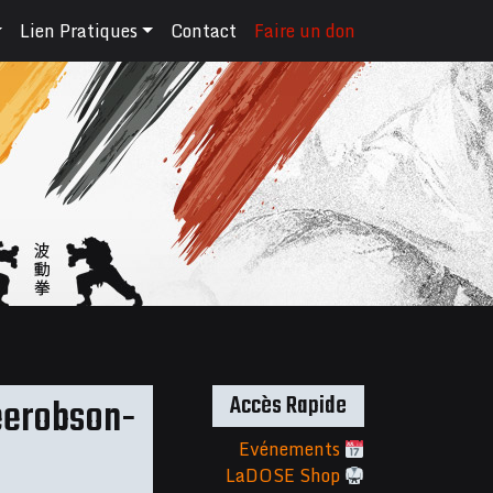
Lien Pratiques
Contact
Faire un don
Accès Rapide
eerobson-
Evénements
LaDOSE Shop