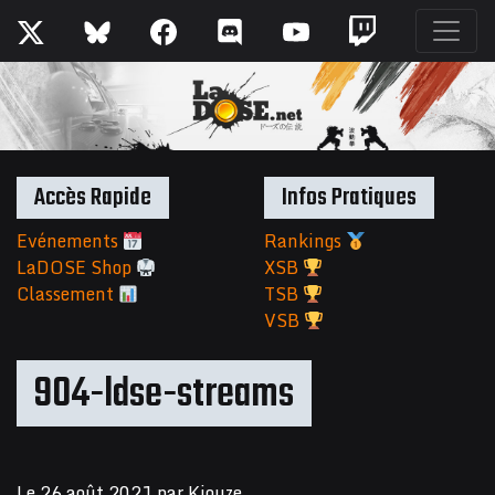
Accès Rapide
Infos Pratiques
Evénements
Rankings
LaDOSE Shop
XSB
Classement
TSB
VSB
904-ldse-streams
Le
26 août 2021
par
Kiouze