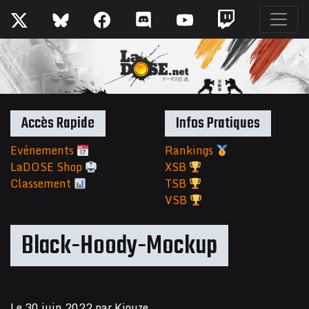
Accès Rapide
Infos Pratiques
Evénements
Rankings
LaDOSE Shop
XSB
Classement
TSB
VSB
Black-Hoody-Mockup
Le
30 juin 2022
par
Kiouze