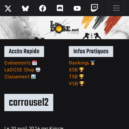
Accès Rapide
Infos Pratiques
Evénements
Rankings
LaDOSE Shop
XSB
Classement
TSB
VSB
carrousel2
Le
10 avril 2016
par
Kiouze