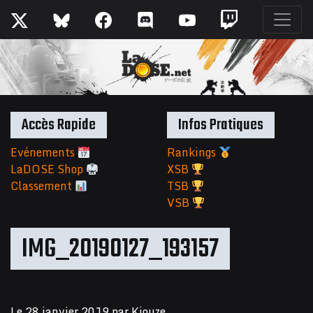
Accès Rapide
Infos Pratiques
Evénements
Rankings
LaDOSE Shop
XSB
Classement
TSB
VSB
IMG_20190127_193157
Le
28 janvier 2019
par
Kiouze