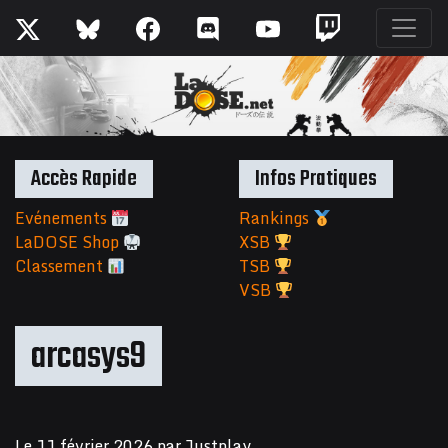
Accès Rapide
Infos Pratiques
Evénements
Rankings
LaDOSE Shop
XSB
Classement
TSB
VSB
arcasys9
Le
11 février 2026
par
Justplay