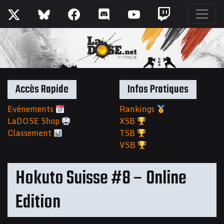
Accès Rapide
Infos Pratiques
Evénements
Rankings
LaDOSE Shop
XSB
Classement
TSB
VSB
Hokuto Suisse #8 – Online
Edition