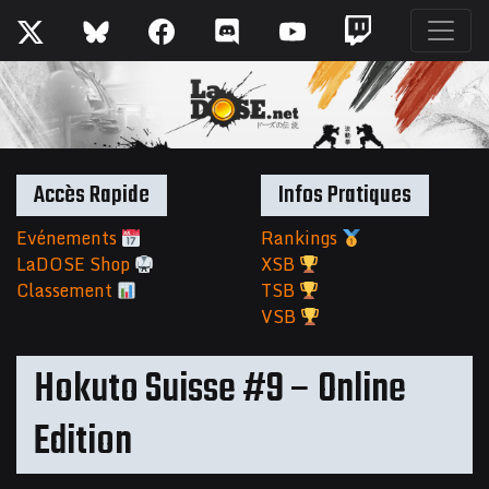
Accès Rapide
Infos Pratiques
Evénements
Rankings
LaDOSE Shop
XSB
Classement
TSB
VSB
Hokuto Suisse #9 – Online
Edition