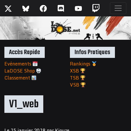
Accès Rapide
Infos Pratiques
Evénements
Rankings
LaDOSE Shop
XSB
Classement
TSB
VSB
V1_web
Le
15 janvier 2018
par
Kiouze