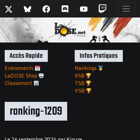
Accès Rapide
Infos Pratiques
Evénements
Rankings
LaDOSE Shop
XSB
Classement
TSB
VSB
ranking-1209
Le
16 septembre 2024
par
Kiouze