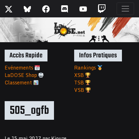
Accès Rapide
Infos Pratiques
Evénements
Rankings
LaDOSE Shop
XSB
Classement
TSB
VSB
505_ogfb
Le
15 mai 2017
par
Kiouze