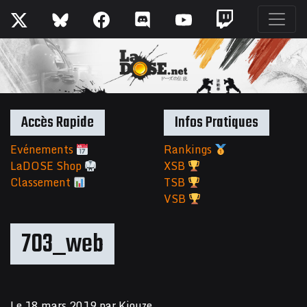
Accès Rapide
Infos Pratiques
Evénements
Rankings
LaDOSE Shop
XSB
Classement
TSB
VSB
703_web
Le
18 mars 2019
par
Kiouze