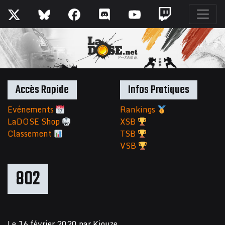
Accès Rapide
Infos Pratiques
Evénements
Rankings
LaDOSE Shop
XSB
Classement
TSB
VSB
802
Le
16 février 2020
par
Kiouze