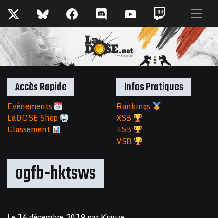
Accès Rapide
Infos Pratiques
Evénements
Rankings
LaDOSE Shop
XSB
Classement
TSB
VSB
ogfb-hktsws
Le
16 décembre 2019
par
Kiouze