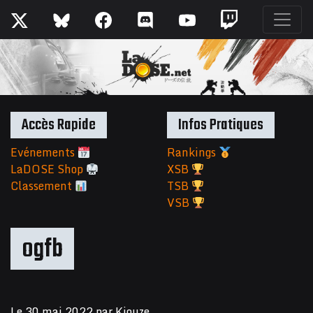
Accès Rapide
Infos Pratiques
Evénements
Rankings
LaDOSE Shop
XSB
Classement
TSB
VSB
ogfb
Le
30 mai 2022
par
Kiouze