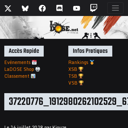
Accès Rapide
Infos Pratiques
Evénements
Rankings
LaDOSE Shop
XSB
Classement
TSB
VSB
37220776_1912980262102529_
Le
16 juillet 2018
par
Kiouze