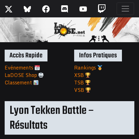
Accès Rapide
Infos Pratiques
Evénements
Rankings
LaDOSE Shop
XSB
Classement
TSB
VSB
Lyon Tekken Battle –
Résultats