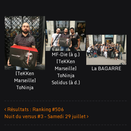
MF-Die (à g.)
[TeKKen
Marseille]
La BAGARRE
[TeKKen
ToNinja
Marseille]
Solidus (à d.)
ToNinja
Résultats : Ranking #506
Nuit du versus #3 – Samedi 29 juillet
Navigation des articles