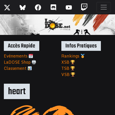
Accès Rapide
Infos Pratiques
Evénements
Rankings
LaDOSE Shop
XSB
Classement
TSB
VSB
heart