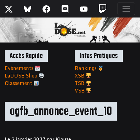
Accès Rapide
Infos Pratiques
Evénements
Rankings
LaDOSE Shop
XSB
Classement
TSB
VSB
ogfb_annonce_event_10
Le
3 janvier 2017
par
Kiouze