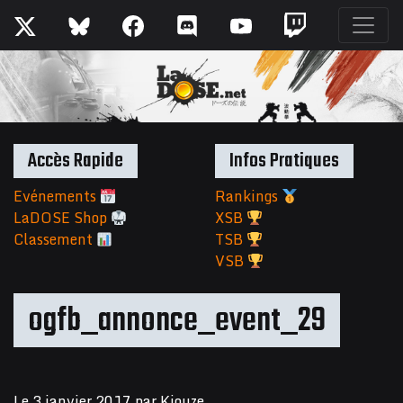
Accès Rapide
Infos Pratiques
Evénements
Rankings
LaDOSE Shop
XSB
Classement
TSB
VSB
ogfb_annonce_event_29
Le
3 janvier 2017
par
Kiouze