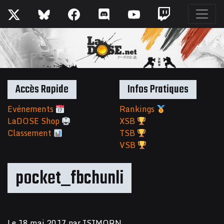
Accès Rapide
Infos Pratiques
Evénements
Rankings
LaDOSE Shop
XSB
Classement
TSB
VSB
pocket_fbchunli
Le
18 mai 2017
par
ISIMORN