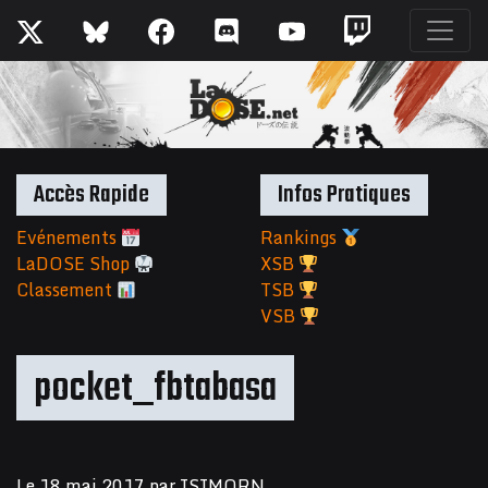
Accès Rapide
Infos Pratiques
Evénements
Rankings
LaDOSE Shop
XSB
Classement
TSB
VSB
pocket_fbtabasa
Le
18 mai 2017
par
ISIMORN