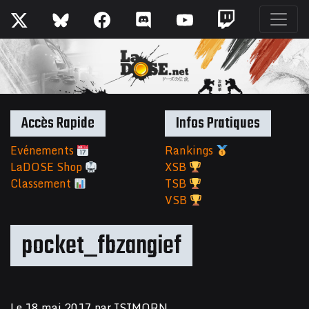
Accès Rapide
Infos Pratiques
Evénements
Rankings
LaDOSE Shop
XSB
Classement
TSB
VSB
pocket_fbzangief
Le
18 mai 2017
par
ISIMORN