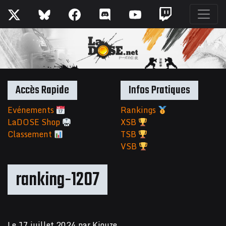
Accès Rapide
Infos Pratiques
Evénements
Rankings
LaDOSE Shop
XSB
Classement
TSB
VSB
ranking-1207
Le
17 juillet 2024
par
Kiouze