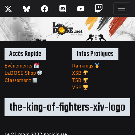
Accès Rapide
Infos Pratiques
Evénements
Rankings
LaDOSE Shop
XSB
Classement
TSB
VSB
the-king-of-fighters-xiv-logo
Le
21 mars 2017
par
Kiouze