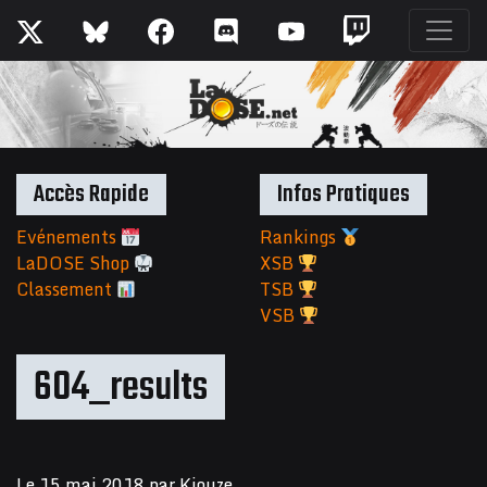
Accès Rapide
Infos Pratiques
Evénements
Rankings
LaDOSE Shop
XSB
Classement
TSB
VSB
604_results
Le
15 mai 2018
par
Kiouze