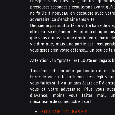
Lorsque vous êtes KO, seules quelques
précieuses secondes s’écouleront avant qu’il
ne faille à nouveau en découdre avec votre
adversaire, ça s’enchaîne très vite !
Deuxième particularité de votre barre de vie,
elle peut se régénérer ! En effet à chaque fois
que vous ramassez une droite, votre barre de
vie diminue, mais une partie est “récupérabl
vous gérez bien votre défense… un peu de la
Attention : la “gratte” est 100% en dégâts b
Troisième et dernière particularité de l
barre de vie : elle influence les dégâts qu
vous faites si il y a un gros écart de PV entr
vous et votre adversaire. Plus vous ave
d’avance, moins vous faites mal, u
mécanisme de comeback en soi !
MOULINE TON BAS MP !