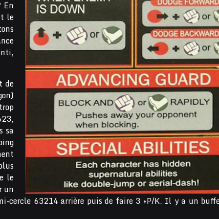
? En
t le
tons
ance
nti,
t de
gon)
trop
623,
s sa
oing
ment
plus
e le
r un
-cercle 63214 arrière puis de faire 3 +P/K. Il y a un buff