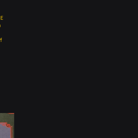
DE
m
f