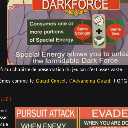
s
n
n
n
c
s
,
e
,
r
utur chapitre de présentation du jeu car c’est assez vaste.
stèmes comme le
Guard Cancel
, l’
Advancing Guard
, l’OTG 
LLE !
ient
sser
ique