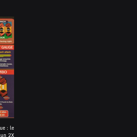
ue : le
 un 2X