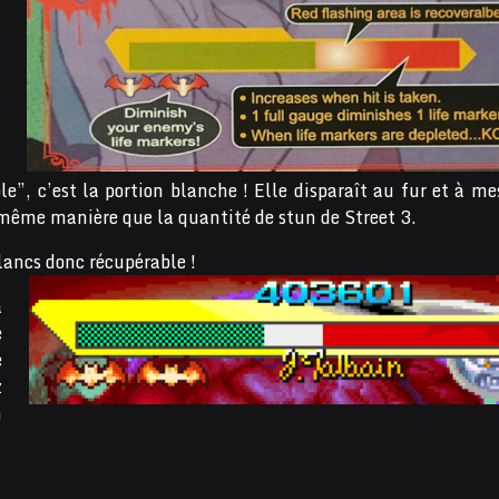
e”, c’est la portion blanche ! Elle disparaît au fur et à me
 même manière que la quantité de stun de Street 3.
lancs donc récupérable !
a
e
e
z
n