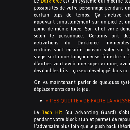
Le
Darkforce
est un système qui modifie le
possibilités de votre personnage pendant u
certain laps de temps. Ça s’active e
appuyant simultanément sur un pied et u
poing de même force. Son effet varie don
selon le personnage. Certains ont de
activations du Darkforce invincibles
certains vont ensuite pouvoir voler sur l
stage, sortir une tronçonneuse, faire du surf
d’autres vont avoir une super armure, avoi
des doubles hits… ça sera développé dans un f
On va maintenant parler de quelques sy
déplacements dans le jeu.
« T’ES QUITTE » DE FAIRE LA VAISSE
Le
Tech Hit
(ou Advanting Guard) s’obt
pendant votre block stun et permet de repou
l’adversaire plus loin que le push back théor