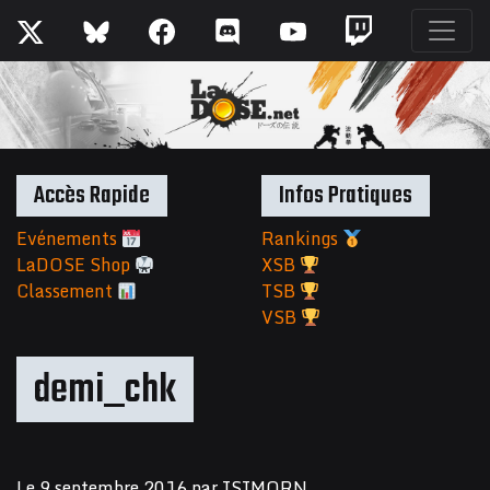
Accès Rapide
Infos Pratiques
Evénements
Rankings
LaDOSE Shop
XSB
Classement
TSB
VSB
demi_chk
Le
9 septembre 2016
par
ISIMORN