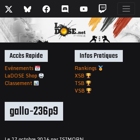
Accès Rapide
Infos Pratiques
Evénements
Rankings
LaDOSE Shop
XSB
Classement
TSB
VSB
gallo-236p9
Le
17 octobre 2016
par
ISIMORN