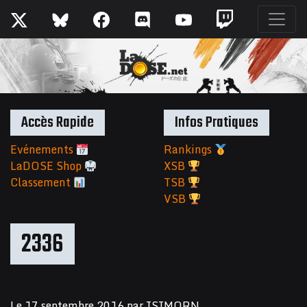
Accès Rapide
Infos Pratiques
Evénements
Rankings
LaDOSE Shop
XSB
Classement
TSB
VSB
2336
Le
17 septembre 2016
par
ISIMORN